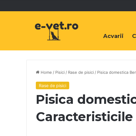
Acvarii
C
Home
/
Pisici
/
Rase de pisici
/
Pisica domestica Ben
Rase de pisici
Pisica domesti
Caracteristicile