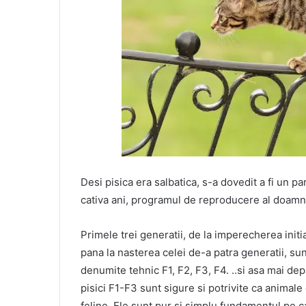
Desi pisica era salbatica, s-a dovedit a fi un p
cativa ani, programul de reproducere al doamne
Primele trei generatii, de la imperecherea initi
pana la nasterea celei de-a patra generatii, sun
denumite tehnic F1, F2, F3, F4. ..si asa mai dep
pisici F1-F3 sunt sigure si potrivite ca animale
feline. Ele sunt pur si simplu fundamentul pe 