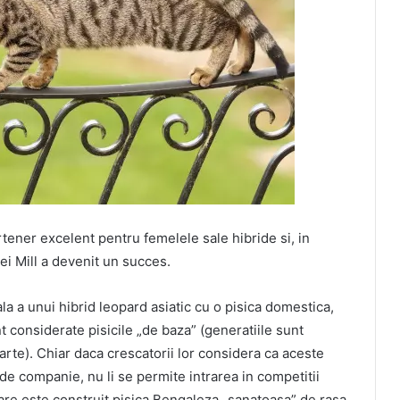
artener excelent pentru femelele sale hibride si, in
i Mill a devenit un succes.
ala a unui hibrid leopard asiatic cu o pisica domestica,
t considerate pisicile „de baza” (generatiile sunt
arte). Chiar daca crescatorii lor considera ca aceste
 de companie, nu li se permite intrarea in competitii
care este construit pisica Bengaleza „sanatoasa” de rasa