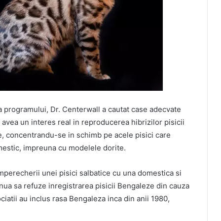
ea programului, Dr. Centerwall a cautat case adecvate
vea un interes real in reproducerea hibrizilor pisicii
ile, concentrandu-se in schimb pe acele pisici care
estic, impreuna cu modelele dorite.
imperecherii unei pisici salbatice cu una domestica si
nua sa refuze inregistrarea pisicii Bengaleze din cauza
ociatii au inclus rasa Bengaleza inca din anii 1980,