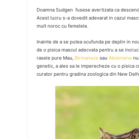
Doamna Sudgen fusese avertizata ca descendentii
Acest lucru s-a dovedit adevarat in cazul mascu
mult noroc cu femelele.
Inainte de a se putea scufunda pe deplin in n
de o pisica mascul adecvata pentru a se incrucis
rasele pure Mau,
Birmaneze
sau
Abisiniene
nu 
genetic, a ales sa le imperecheze cu o pisica c
curator pentru gradina zoologica din New Delhi