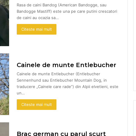
Rasa de caini Bandog (American Bandogge, sau
Bandogge Mastiff) este una pe care putini crescatori
de caini au ocazia sa…
Citeste mai mult
Cainele de munte Entlebucher
Cainele de munte Entlebucher (Entlebucher
Sennenhund sau Entlebucher Mountain Dog, in
traducere „Cainele care rade”) din Alpii elvetieni, este
un…
Citeste mai mult
Brac german cu parul scurt