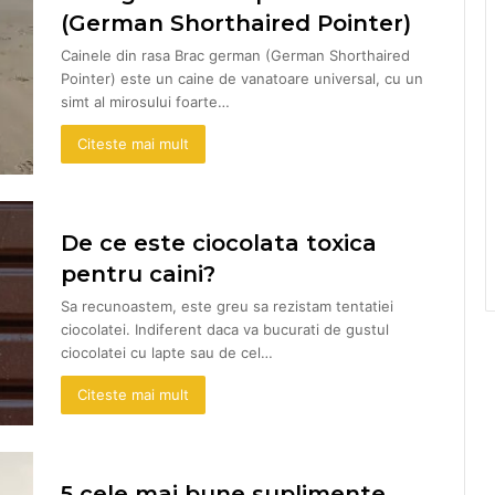
(German Shorthaired Pointer)
Cainele din rasa Brac german (German Shorthaired
Pointer) este un caine de vanatoare universal, cu un
simt al mirosului foarte…
Citeste mai mult
De ce este ciocolata toxica
pentru caini?
Sa recunoastem, este greu sa rezistam tentatiei
ciocolatei. Indiferent daca va bucurati de gustul
ciocolatei cu lapte sau de cel…
Citeste mai mult
5 cele mai bune suplimente