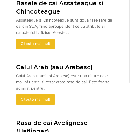
Rasele de cai Assateague si
Chincoteague
Assateague si Chincoteague sunt doua rase rare de
cai din SUA, fiind aproape identice ca atribute si
caracteristici fizice. Aceste…
Citeste mai mult
Calul Arab (sau Arabesc)
Calul Arab (numit si Arabesc) este una dintre cele
mai influente si respectate rase de cai. Este foarte
admirat pentru…
Citeste mai mult
Rasa de cai Avelignese
(Haflinger)