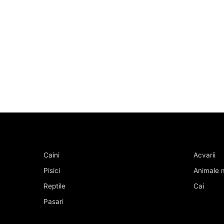
Caini
Acvarii
Pisici
Animale m
Reptile
Cai
Pasari