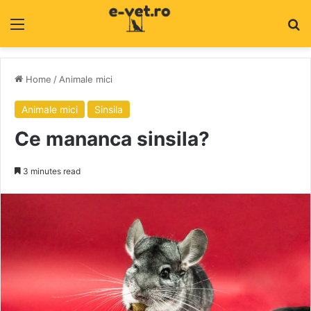
Menu
C
Home
/
Animale mici
Animale mici
Sinsila
Ce mananca sinsila?
3 minutes read