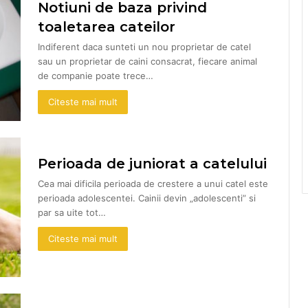
Notiuni de baza privind
toaletarea cateilor
Indiferent daca sunteti un nou proprietar de catel
sau un proprietar de caini consacrat, fiecare animal
de companie poate trece…
Citeste mai mult
Perioada de juniorat a catelului
Cea mai dificila perioada de crestere a unui catel este
perioada adolescentei. Cainii devin „adolescenti” si
par sa uite tot…
Citeste mai mult