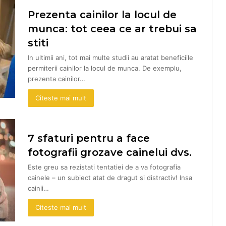
Prezenta cainilor la locul de
munca: tot ceea ce ar trebui sa
stiti
In ultimii ani, tot mai multe studii au aratat beneficiile
permiterii cainilor la locul de munca. De exemplu,
prezenta cainilor…
Citeste mai mult
7 sfaturi pentru a face
fotografii grozave cainelui dvs.
Este greu sa rezistati tentatiei de a va fotografia
cainele – un subiect atat de dragut si distractiv! Insa
cainii…
Citeste mai mult