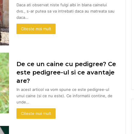
Daca ati observat niste fulgi albi in blana cainelui
dvs., s-ar putea sa va intrebati daca au matreata sau
daca…
Citeste mai mult
De ce un caine cu pedigree? Ce
este pedigree-ul si ce avantaje
are?
In acest articol va vom spune ce este pedigree-ul
unui caine (si ce nu este). Ce informatii contine, de
unde…
Citeste mai mult