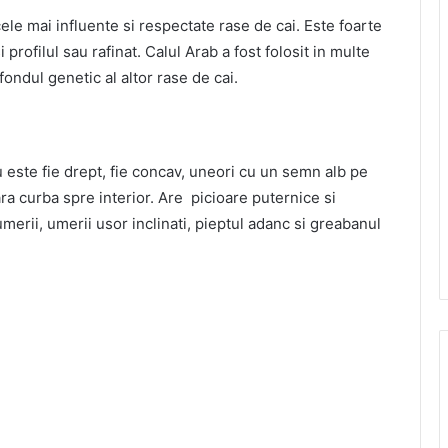
ele mai influente si respectate rase de cai. Este foarte
i profilul sau rafinat. Calul Arab a fost folosit in multe
ndul genetic al altor rase de cai.
au este fie drept, fie concav, uneori cu un semn alb pe
ara curba spre interior. Are picioare puternice si
umerii, umerii usor inclinati, pieptul adanc si greabanul