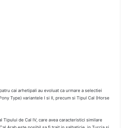
 patru cai arhetipali au evoluat ca urmare a selectiei
Pony Type) variantele I si II, precum si Tipul Cal (Horse
 Tipului de Cal IV, care avea caracteristici similare
 Arab este posibil sa fi trait in salbaticie, in Turcia si