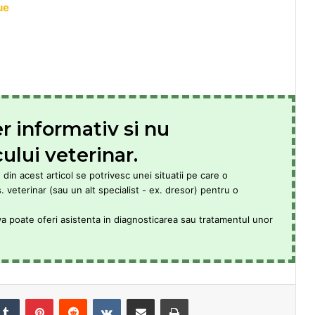
ue
er informativ si nu
ului veterinar.
din acest articol se potrivesc unei situatii pe care o
veterinar (sau un alt specialist - ex. dresor) pentru o
va poate oferi asistenta in diagnosticarea sau tratamentul unor
Tumblr
Pinterest
Reddit
VKontakte
Share via Email
Print