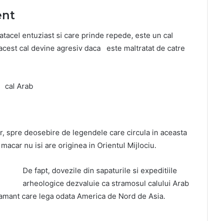
ent
vatacel entuziast si care prinde repede, este un cal
 acest cal devine agresiv daca este maltratat de catre
ar, spre deosebire de legendele care circula in aceasta
 macar nu isi are originea in Orientul Mijlociu.
De fapt, dovezile din sapaturile si expeditiile
arheologice dezvaluie ca stramosul calului Arab
 pamant care lega odata America de Nord de Asia.