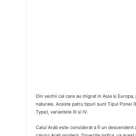
Din vechii cai care au migrat in Asia si Europa,
naturale. Aceste patru tipuri sunt Tipul Ponei (
Type), variantele III si IV.
Calul Arab este considerat a fi un descendent al
calului Arab modern. Dovezile indica ca acest Cal