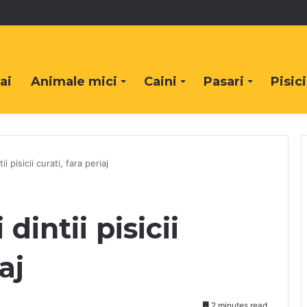
ai
Animale mici
Caini
Pasari
Pisici
i pisicii curati, fara periaj
dintii pisicii
aj
2 minutes read