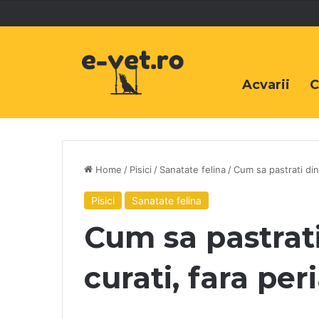
Acvarii
C
Home
/
Pisici
/
Sanatate felina
/
Cum sa pastrati dinti
Pisici
Sanatate felina
Cum sa pastrati 
curati, fara peri