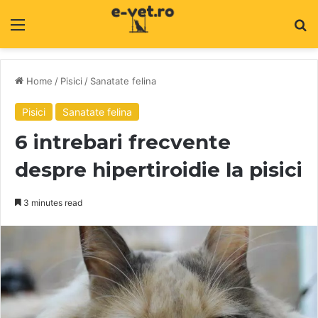
Menu
C
Home
/
Pisici
/
Sanatate felina
Pisici
Sanatate felina
6 intrebari frecvente
despre hipertiroidie la pisici
3 minutes read