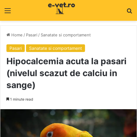
Menu
C
Home
/
Pasari
/
Sanatate si comportament
Pasari
Sanatate si comportament
Hipocalcemia acuta la pasari
(nivelul scazut de calciu in
sange)
1 minute read