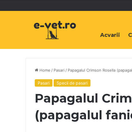
Acvarii
C
Home
/
Pasari
/
Papagalul Crimson Rosella (papagal
Pasari
Specii de pasari
Papagalul Crim
(papagalul fani