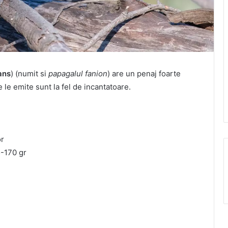
ans
) (numit si
papagalul fanion
) are un penaj foarte
e le emite sunt la fel de incantatoare.
or
5-170 gr