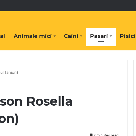
ai
Animale mici
Caini
Pasari
Pisici
ul fanion)
son Rosella
on)
2 minutes read