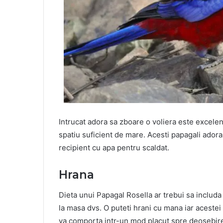
Intrucat adora sa zboare o voliera este excelent
spatiu suficient de mare. Acesti papagali adora 
recipient cu apa pentru scaldat.
Hrana
Dieta unui Papagal Rosella ar trebui sa includ
la masa dvs. O puteti hrani cu mana iar acestei 
va comporta intr-un mod placut spre deosebire 