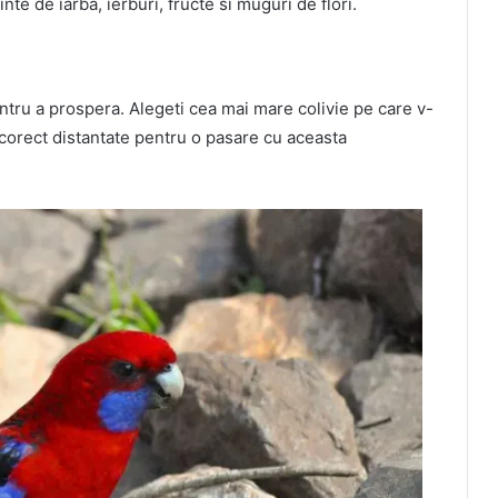
nte de iarba, ierburi, fructe si muguri de flori.
ntru a prospera. Alegeti cea mai mare colivie pe care v-
e corect distantate pentru o pasare cu aceasta