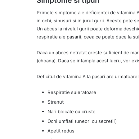
Simptome si tipuri
Primele simptome ale deficientei de vitamina A
in ochi, sinusuri si in jurul gurii. Aceste pete 
Un abces la nivelul gurii poate deforma deschid
respiratie ale pasarii, ceea ce poate duce la s
Daca un abces netratat creste suficient de mare,
(choana). Daca se intampla acest lucru, vor exist
Deficitul de vitamina A la pasari are urmatoar
Respiratie suieratoare
Stranut
Nari blocate cu cruste
Ochi umflati (uneori cu secretii)
Apetit redus