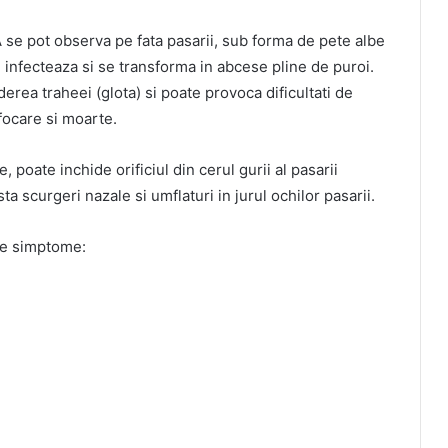
 se pot observa pe fata pasarii, sub forma de pete albe
se infecteaza si se transforma in abcese pline de puroi.
erea traheei (glota) si poate provoca dificultati de
ufocare si moarte.
 poate inchide orificiul din cerul gurii al pasarii
a scurgeri nazale si umflaturi in jurul ochilor pasarii.
ele simptome: