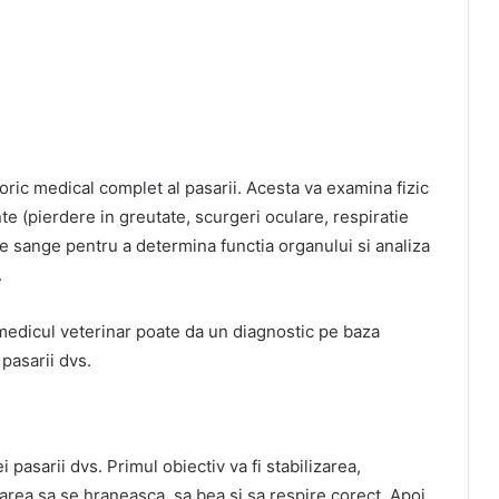
toric medical complet al pasarii. Acesta va examina fizic
e (pierdere in greutate, scurgeri oculare, respiratie
e sange pentru a determina functia organului si analiza
.
, medicul veterinar poate da un diagnostic pe baza
 pasarii dvs.
pasarii dvs. Primul obiectiv va fi stabilizarea,
area sa se hraneasca, sa bea si sa respire corect. Apoi