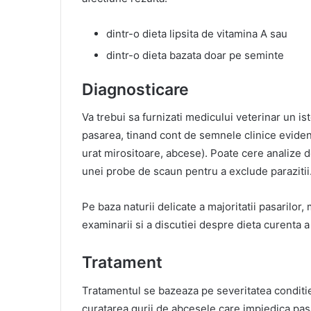
dintr-o dieta lipsita de vitamina A sau
dintr-o dieta bazata doar pe seminte
Diagnosticare
Va trebui sa furnizati medicului veterinar un is
pasarea, tinand cont de semnele clinice evident
urat mirositoare, abcese). Poate cere analize d
unei probe de scaun pentru a exclude parazitii
Pe baza naturii delicate a majoritatii pasarilor
examinarii si a discutiei despre dieta curenta a
Tratament
Tratamentul se bazeaza pe severitatea conditiei 
curatarea gurii de abcesele care impiedica pas