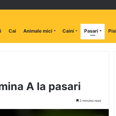
i
Cai
Animale mici
Caini
Pasari
Pis
amina A la pasari
3 minutes read