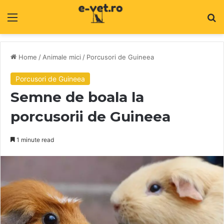
Menu
C
Home
/
Animale mici
/
Porcusori de Guineea
Porcusori de Guineea
Semne de boala la
porcusorii de Guineea
1 minute read