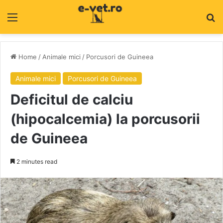
Menu
C
Home
/
Animale mici
/
Porcusori de Guineea
Animale mici
Porcusori de Guineea
Deficitul de calciu
(hipocalcemia) la porcusorii
de Guineea
2 minutes read