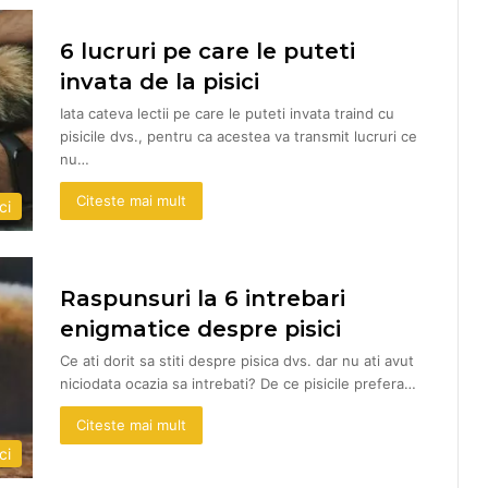
6 lucruri pe care le puteti
invata de la pisici
Iata cateva lectii pe care le puteti invata traind cu
pisicile dvs., pentru ca acestea va transmit lucruri ce
nu…
Citeste mai mult
ci
Raspunsuri la 6 intrebari
enigmatice despre pisici
Ce ati dorit sa stiti despre pisica dvs. dar nu ati avut
niciodata ocazia sa intrebati? De ce pisicile prefera…
Citeste mai mult
ci