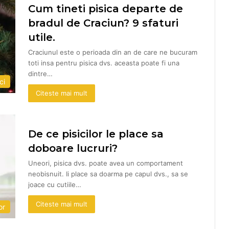
Cum tineti pisica departe de
bradul de Craciun? 9 sfaturi
utile.
Craciunul este o perioada din an de care ne bucuram
toti insa pentru pisica dvs. aceasta poate fi una
dintre…
ci
Citeste mai mult
De ce pisicilor le place sa
doboare lucruri?
Uneori, pisica dvs. poate avea un comportament
neobisnuit. Ii place sa doarma pe capul dvs., sa se
joace cu cutiile…
Citeste mai mult
or