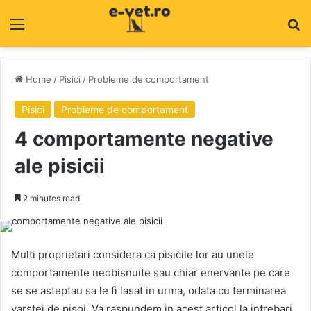
Menu
C
Home
/
Pisici
/
Probleme de comportament
Pisici
Probleme de comportament
4 comportamente negative
ale pisicii
2 minutes read
Multi proprietari considera ca pisicile lor au unele
comportamente neobisnuite sau chiar enervante pe care
se se asteptau sa le fi lasat in urma, odata cu terminarea
varstei de pisoi. Va raspundem in acest articol la intrebari