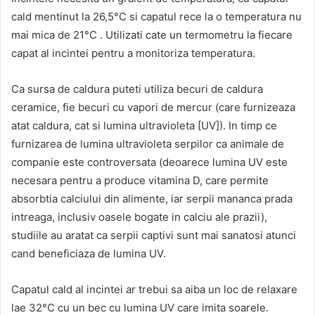
cald mentinut la 26,5°C si capatul rece la o temperatura nu
mai mica de 21°C . Utilizati cate un termometru la fiecare
capat al incintei pentru a monitoriza temperatura.
Ca sursa de caldura puteti utiliza becuri de caldura
ceramice, fie becuri cu vapori de mercur (care furnizeaza
atat caldura, cat si lumina ultravioleta [UV]). In timp ce
furnizarea de lumina ultravioleta serpilor ca animale de
companie este controversata (deoarece lumina UV este
necesara pentru a produce vitamina D, care permite
absorbtia calciului din alimente, iar serpii mananca prada
intreaga, inclusiv oasele bogate in calciu ale prazii),
studiile au aratat ca serpii captivi sunt mai sanatosi atunci
cand beneficiaza de lumina UV.
Capatul cald al incintei ar trebui sa aiba un loc de relaxare
lae 32°C cu un bec cu lumina UV care imita soarele.