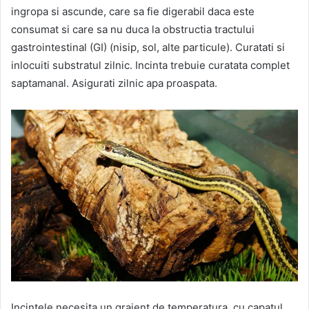
ingropa si ascunde, care sa fie digerabil daca este
consumat si care sa nu duca la obstructia tractului
gastrointestinal (GI) (nisip, sol, alte particule). Curatati si
inlocuiti substratul zilnic. Incinta trebuie curatata complet
saptamanal. Asigurati zilnic apa proaspata.
Incintele necesita un graient de temperatura, cu capatul