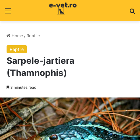
Menu
C
Home
/
Reptile
Reptile
Sarpele-jartiera
(Thamnophis)
3 minutes read