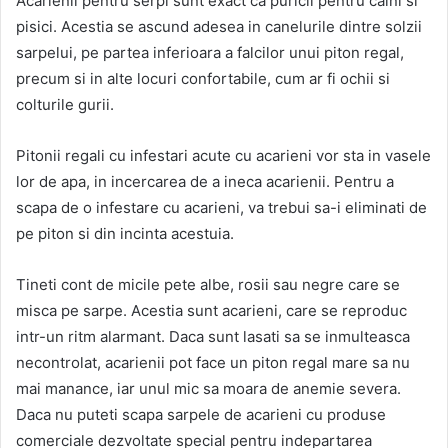
Acarienii pentru serpi sunt exact ca puricii pentru caini si
pisici. Acestia se ascund adesea in canelurile dintre solzii
sarpelui, pe partea inferioara a falcilor unui piton regal,
precum si in alte locuri confortabile, cum ar fi ochii si
colturile gurii.
Pitonii regali cu infestari acute cu acarieni vor sta in vasele
lor de apa, in incercarea de a ineca acarienii. Pentru a
scapa de o infestare cu acarieni, va trebui sa-i eliminati de
pe piton si din incinta acestuia.
Tineti cont de micile pete albe, rosii sau negre care se
misca pe sarpe. Acestia sunt acarieni, care se reproduc
intr-un ritm alarmant. Daca sunt lasati sa se inmulteasca
necontrolat, acarienii pot face un piton regal mare sa nu
mai manance, iar unul mic sa moara de anemie severa.
Daca nu puteti scapa sarpele de acarieni cu produse
comerciale dezvoltate special pentru indepartarea