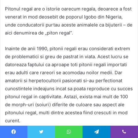
Pitonul regal are o istorie oarecum regala, deoarece a fost
venerat in mod deosebit de poporul Igobo din Nigeria,
unde conducatorii purtau aceste animalele ca bijuterii – de
aici denumirea de „piton regal”.
Inainte de anii 1990, pitonii regali erau considerati extrem
de problematici si greu de pastrat in viata. Acest lucru se
datoreaza faptului ca aproape toti pitonii regali importati
erau adulti care rareori se acomodau noilor medii. Dar
amatorii si herpetocultorii pasionati si-au perfectionat
cunostintele indeajuns incat sa poata reproduce cu succes
pitonul regal in captivitate. Astazi, exista mai mult de 100
de morph-uri (soiuri) diferite de culoare sau aspect ale
pitonului regal, multi dintre acestea fiind crescuti in mod
curent.