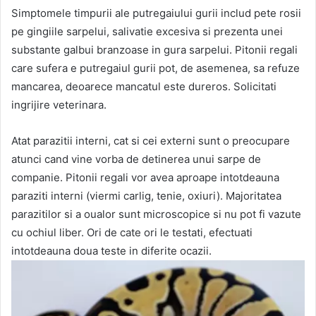
Simptomele timpurii ale putregaiului gurii includ pete rosii
pe gingiile sarpelui, salivatie excesiva si prezenta unei
substante galbui branzoase in gura sarpelui. Pitonii regali
care sufera e putregaiul gurii pot, de asemenea, sa refuze
mancarea, deoarece mancatul este dureros. Solicitati
ingrijire veterinara.
Atat parazitii interni, cat si cei externi sunt o preocupare
atunci cand vine vorba de detinerea unui sarpe de
companie. Pitonii regali vor avea aproape intotdeauna
paraziti interni (viermi carlig, tenie, oxiuri). Majoritatea
parazitilor si a oualor sunt microscopice si nu pot fi vazute
cu ochiul liber. Ori de cate ori le testati, efectuati
intotdeauna doua teste in diferite ocazii.