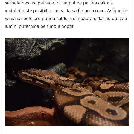
sarpele dvs. isi petrece tot timpul pe partea calda a
incintei, este posibil ca aceasta sa fie prea rece. Asigurati-
va ca sarpele are putina caldura si noaptea, dar nu utilizati
lumini puternice pe timpul noptii.