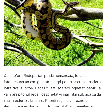
Cand oferiti/indepartati prada nemancata, folositi
intotdeauna un carlig pentru serpi pentru a crea o bariera
intre dvs. si piton. Daca utilizati soareci inghetati pentru a
va hrani pitonul regal, dezghetati-i mai intai sub apa calda
sau in exterior, la soare. Pitonii regali au organe de
detectare a caldurii pe varful „nasului” lor, reactionand la