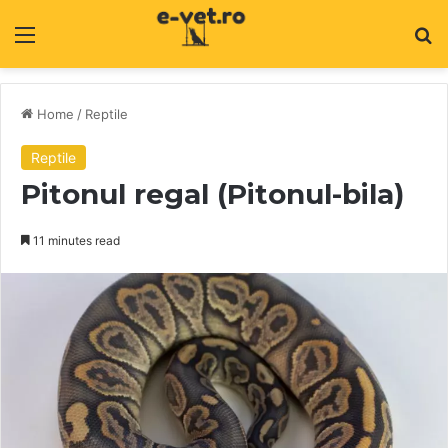
Menu
C
Home
/
Reptile
Reptile
Pitonul regal (Pitonul-bila)
11 minutes read