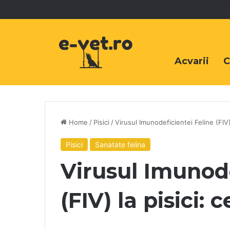
Acvarii
C
Home
/
Pisici
/
Virusul Imunodeficientei Feline (FIV) 
Pisici
Sanatate felina
Virusul Imunode
(FIV) la pisici: 