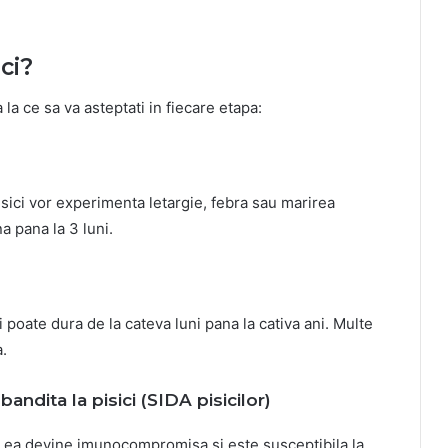
ci?
a la ce sa va asteptati in fiecare etapa:
isici vor experimenta letargie, febra sau marirea
a pana la 3 luni.
 poate dura de la cateva luni pana la cativa ani. Multe
.
ndita la pisici (SIDA pisicilor)
i, ea devine imunocompromisa si este susceptibila la