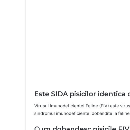
Este SIDA pisicilor identica c
Virusul Imunodeficientei Feline (FIV) este vir
sindromul imunodeficientei dobandite la feline (S
Cum dobandesc pisicile FIV