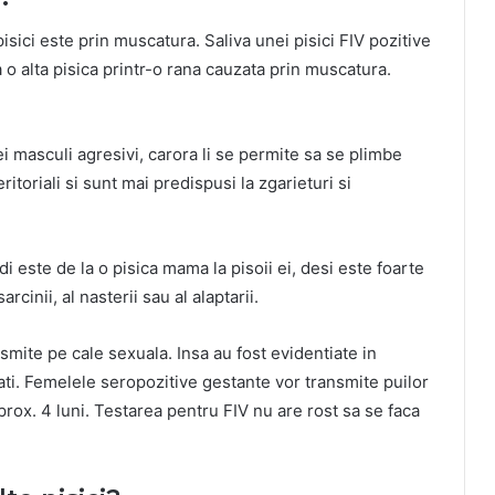
ici este prin muscatura. Saliva unei pisici FIV pozitive
a o alta pisica printr-o rana cauzata prin muscatura.
ei masculi agresivi, carora li se permite sa se plimbe
ritoriali si sunt mai predispusi la zgarieturi si
i este de la o pisica mama la pisoii ei, desi este foarte
rcinii, al nasterii sau al alaptarii.
smite pe cale sexuala. Insa au fost evidentiate in
tati. Femelele seropozitive gestante vor transmite puilor
prox. 4 luni. Testarea pentru FIV nu are rost sa se faca