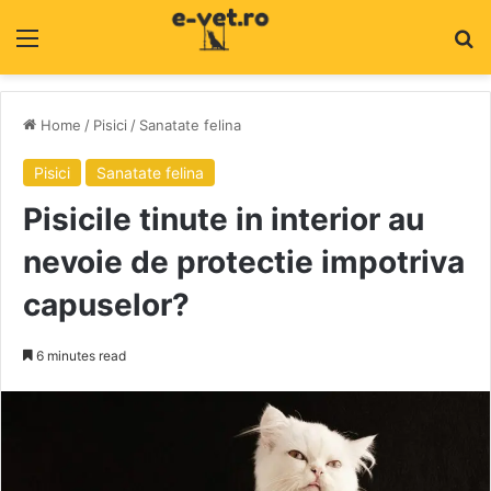
Menu
C
Home
/
Pisici
/
Sanatate felina
Pisici
Sanatate felina
Pisicile tinute in interior au
nevoie de protectie impotriva
capuselor?
6 minutes read