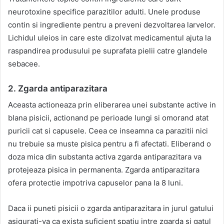
neurotoxine specifice parazitilor adulti. Unele produse
contin si ingrediente pentru a preveni dezvoltarea larvelor.
Lichidul uleios in care este dizolvat medicamentul ajuta la
raspandirea produsului pe suprafata pielii catre glandele
sebacee.
2. Zgarda antiparazitara
Aceasta actioneaza prin eliberarea unei substante active in
blana pisicii, actionand pe perioade lungi si omorand atat
puricii cat si capusele. Ceea ce inseamna ca parazitii nici
nu trebuie sa muste pisica pentru a fi afectati. Eliberand o
doza mica din substanta activa zgarda antiparazitara va
protejeaza pisica in permanenta. Zgarda antiparazitara
ofera protectie impotriva capuselor pana la 8 luni.
Daca ii puneti pisicii o zgarda antiparazitara in jurul gatului
asigurati-va ca exista suficient spatiu intre zgarda si gatul