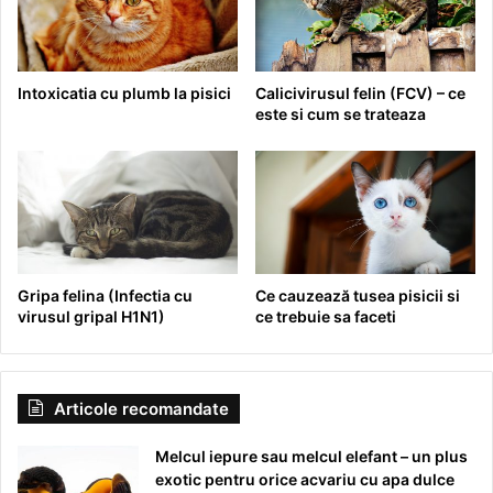
Intoxicatia cu plumb la pisici
Calicivirusul felin (FCV) – ce
este si cum se trateaza
Gripa felina (Infectia cu
Ce cauzează tusea pisicii si
virusul gripal H1N1)
ce trebuie sa faceti
Articole recomandate
Melcul iepure sau melcul elefant – un plus
exotic pentru orice acvariu cu apa dulce