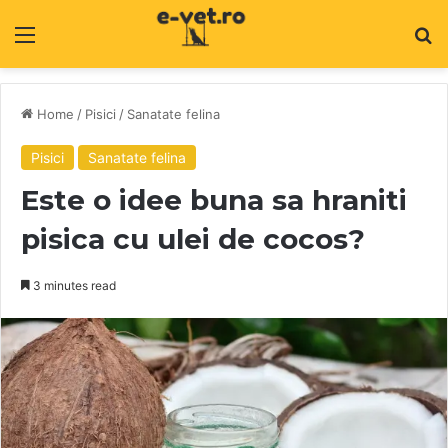
Menu
C
Home
/
Pisici
/
Sanatate felina
Pisici
Sanatate felina
Este o idee buna sa hraniti
pisica cu ulei de cocos?
3 minutes read