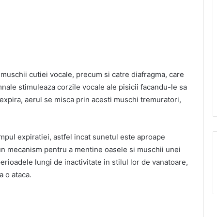
 muschii cutiei vocale, precum si catre diafragma, care
mnale stimuleaza corzile vocale ale pisicii facandu-le sa
 expira, aerul se misca prin acesti muschi tremuratori,
 timpul expiratiei, astfel incat sunetul este aproape
at un mecanism pentru a mentine oasele si muschii unei
erioadele lungi de inactivitate in stilul lor de vanatoare,
a o ataca.