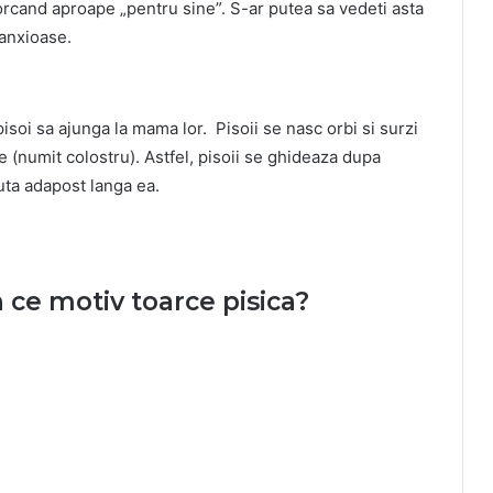
orcand aproape „pentru sine”. S-ar putea sa vedeti asta
 anxioase.
 pisoi sa ajunga la mama lor. Pisoii se nasc orbi si surzi
 (numit colostru). Astfel, pisoii se ghideaza dupa
auta adapost langa ea.
ce motiv toarce pisica?