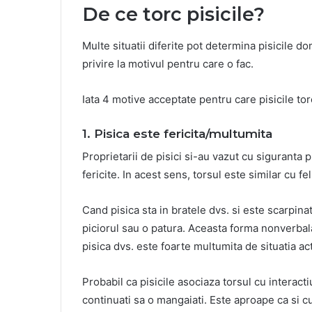
De ce torc pisicile?
Multe situatii diferite pot determina pisicile d
privire la motivul pentru care o fac.
Iata 4 motive acceptate pentru care pisicile tor
1. Pisica este fericita/multumita
Proprietarii de pisici si-au vazut cu siguranta
fericite. In acest sens, torsul este similar cu fe
Cand pisica sta in bratele dvs. si este scarpin
piciorul sau o patura. Aceasta forma nonverbal
pisica dvs. este foarte multumita de situatia ac
Probabil ca pisicile asociaza torsul cu interact
continuati sa o mangaiati. Este aproape ca si c