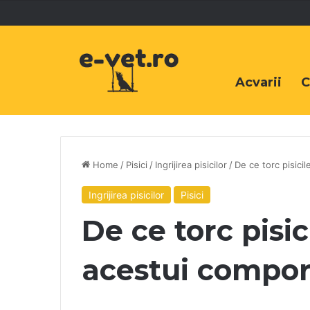
Acvarii
C
Home
/
Pisici
/
Ingrijirea pisicilor
/
De ce torc pisici
Ingrijirea pisicilor
Pisici
De ce torc pisic
acestui compo