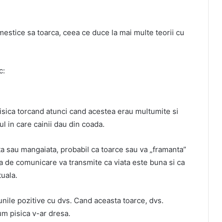
omestice sa toarca, ceea ce duce la mai multe teorii cu
c:
 pisica torcand atunci cand acestea erau multumite si
lul in care cainii dau din coada.
ata sau mangaiata, probabil ca toarce sau va „framanta”
a de comunicare va transmite ca viata este buna si ca
tuala.
iunile pozitive cu dvs. Cand aceasta toarce, dvs.
um pisica v-ar dresa.