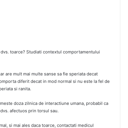
 dvs. toarce? Studiati contextul comportamentului
ar are mult mai multe sanse sa fie speriata decat
comporta diferit decat in mod normal si nu este la fel de
periata si ranita.
primeste doza zilnica de interactiune umana, probabil ca
vs. afectuos prin torsul sau.
al, si mai ales daca toarce, contactati medicul