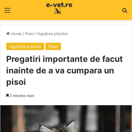
Menu
C
Home
/
Pisici
/
Ingrijirea pisicilor
Ingrijirea pisicilor
Pisici
Pregatiri importante de facut
inainte de a va cumpara un
pisoi
2 minutes read