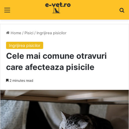
Menu
C
Home
/
Pisici
/
Ingrijirea pisicilor
Ingrijirea pisicilor
Cele mai comune otravuri
care afecteaza pisicile
2 minutes read