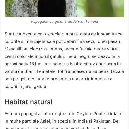
Papagalul cu guler trandafiriu, femela
Sunt cunoscute ca o specie dimorfa ceea ce inseamna ca
culorile si marcajele sale pot determina sexul unei pasari.
Masculiii au cioc rosu intens, semne faciale negre si trei
benzi colorate in jurul gatului. Inelul negru se dezvolta la
aproximativ 18 luni iar inelele albastre si roz apar pana la
varsta de 3 ani. Femelele, tot frumoase, nu au benzi faciale
sau pe gat desi unele prezinta o usoara intunecare a
culorii in jurul gatului.
Habitat natural
Este un papagal asiatic originar din Ceylon. Poate fi intalnit
in multe parti ale Asiei, in special in India si Pakistan. De
asemenea, traieste in zonele de vest si de sud ale