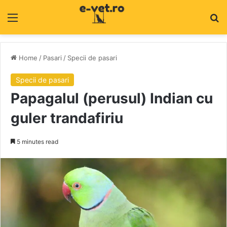
Menu
C
Home
/
Pasari
/
Specii de pasari
Specii de pasari
Papagalul (perusul) Indian cu
guler trandafiriu
5 minutes read