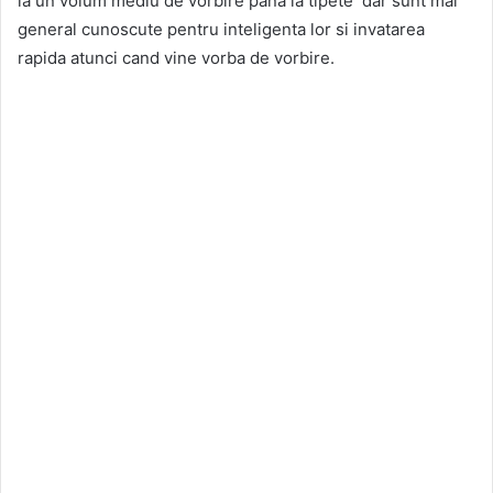
la un volum mediu de vorbire pana la tipete dar sunt mai
general cunoscute pentru inteligenta lor si invatarea
rapida atunci cand vine vorba de vorbire.