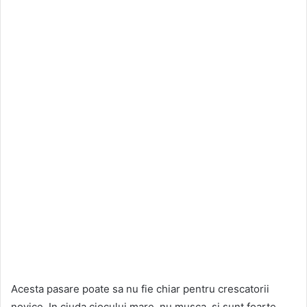
Acesta pasare poate sa nu fie chiar pentru crescatorii
novice. In ciuda ciocului mare, nu musca, si sunt foarte