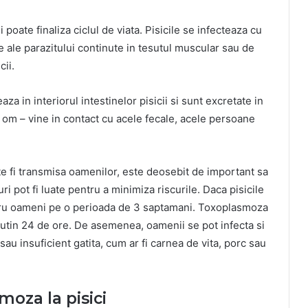
i poate finaliza ciclul de viata. Pisicile se infecteaza cu
le parazitului continute in tesutul muscular sau de
cii.
a in interiorul intestinelor pisicii si sunt excretate in
un om – vine in contact cu acele fecale, acele persoane
 fi transmisa oamenilor, este deosebit de important sa
 pot fi luate pentru a minimiza riscurile. Daca pisicile
ntru oameni pe o perioada de 3 saptamani. Toxoplasmoza
putin 24 de ore. De asemenea, oamenii se pot infecta si
u insuficient gatita, cum ar fi carnea de vita, porc sau
oza la pisici