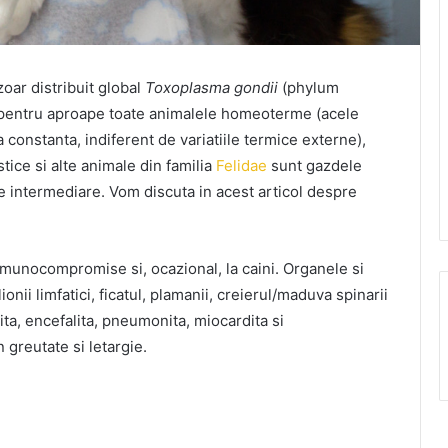
oar distribuit global
Toxoplasma gondii
(phylum
c pentru aproape toate animalele homeoterme (acele
constanta, indiferent de variatiile termice externe),
tice si alte animale din familia
Felidae
sunt gazdele
e intermediare. Vom discuta in acest articol despre
e imunocompromise si, ocazional, la caini. Organele si
onii limfatici, ficatul, plamanii, creierul/maduva spinarii
ta, encefalita, pneumonita, miocardita si
n greutate si letargie.