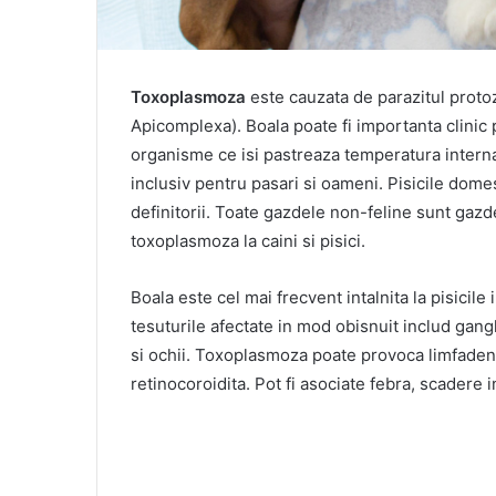
Toxoplasmoza
este cauzata de parazitul protoz
Apicomplexa). Boala poate fi importanta clini
organisme ce isi pastreaza temperatura interna 
inclusiv pentru pasari si oameni. Pisicile domes
definitorii. Toate gazdele non-feline sunt gazd
toxoplasmoza la caini si pisici.
Boala este cel mai frecvent intalnita la pisicil
tesuturile afectate in mod obisnuit includ gangli
si ochii. Toxoplasmoza poate provoca limfadeni
retinocoroidita. Pot fi asociate febra, scadere i