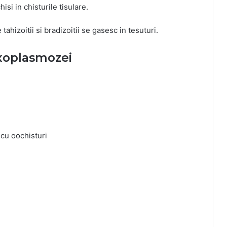
hisi in chisturile tisulare.
tahizoitii si bradizoitii se gasesc in tesuturi.
oxoplasmozei
cu oochisturi