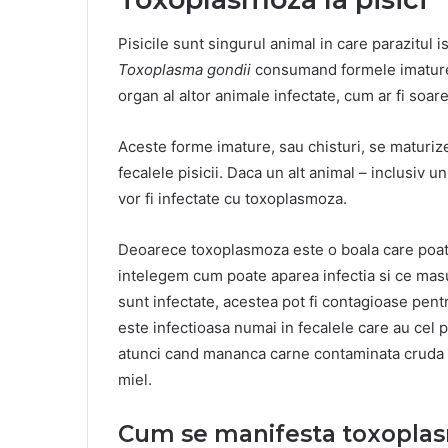
Pisicile sunt singurul animal in care parazitul is
Toxoplasma gondii
consumand formele imature a
organ al altor animale infectate, cum ar fi soare
Aceste forme imature, sau chisturi, se maturizeaz
fecalele pisicii. Daca un alt animal – inclusiv 
vor fi infectate cu toxoplasmoza.
Deoarece toxoplasmoza este o boala care poate
intelegem cum poate aparea infectia si ce masuri
sunt infectate, acestea pot fi contagioase pe
este infectioasa numai in fecalele care au cel 
atunci cand mananca carne contaminata cruda sa
miel.
Cum se manifesta toxoplasm