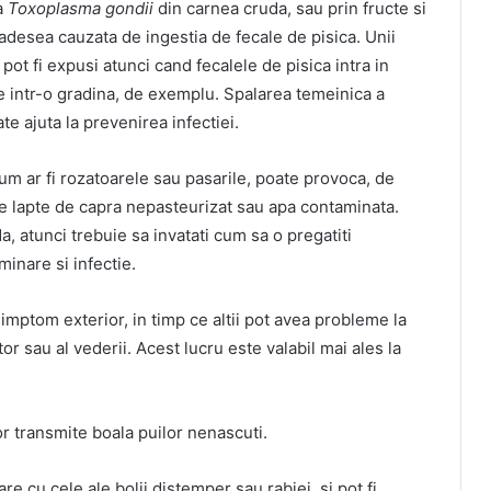
ta
Toxoplasma gondii
din carnea cruda, sau prin fructe si
desea cauzata de ingestia de fecale de pisica. Unii
 pot fi expusi atunci cand fecalele de pisica intra in
e intr-o gradina, de exemplu. Spalarea temeinica a
te ajuta la prevenirea infectiei.
m ar fi rozatoarele sau pasarile, poate provoca, de
e lapte de capra nepasteurizat sau apa contaminata.
a, atunci trebuie sa invatati cum sa o pregatiti
inare si infectie.
imptom exterior, in timp ce altii pot avea probleme la
or sau al vederii. Acest lucru este valabil mai ales la
r transmite boala puilor nenascuti.
 cu cele ale bolii distemper sau rabiei, si pot fi