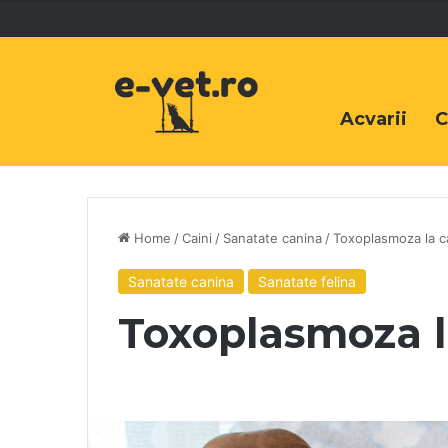
Acvarii
C
Home
/
Caini
/
Sanatate canina
/
Toxoplasmoza la cai
Sanatate canina
Sanatate felina
Toxoplasmoza la 