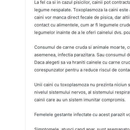
La fel ca si in cazul pisicilor, cainii pot contrac
legume nespalate. Toxoplasmoza la caini este a
caini vor manca direct fecale de pisica, dar altii
contact cu alimentele, cum ar fi legumele crud
legumelor inainte de a le oferi cainelui dvs. poa
Consumul de carne cruda si animale moarte, cu
asemenea, infectia parazitara. Sau consumul d
Daca alegeti sa va hraniti cainele cu carne crud
corespunzator pentru a reduce riscul de contam
Unii caini cu toxoplasmoza nu prezinta niciun s
nivelul sistemului nervos, al sistemului respirat
cainii care au un sistem imunitar compromis.
Femelele gestante infectate cu acest parazit vo
Simptomele, atunci cand apar, sunt asemanatoare