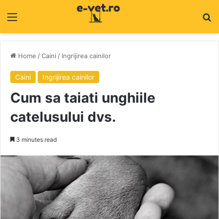
Menu
C
Home
/
Caini
/
Ingrijirea cainilor
Caini
Ingrijirea cainilor
Cum sa taiati unghiile
catelusului dvs.
3 minutes read