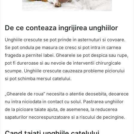
De ce conteaza ingrijirea unghiilor
Unghiile crescute se pot prinde in asternuturi si covoare.
Se pot ondula pe masura ce cresc si pot intra in carnea
frageda a pernitei labei. Ghearele se pot despica sau rupe,
pot fi dureroase si au nevoie de interventii chirurgicale
scumpe. Unghiile crescute cauzeaza probleme piciorului
si pot schimba mersul catelului.
„Ghearele de roua” necesita o atentie deosebita, deoarece
nu intra niciodata in contact cu solul. Pastrarea unghiilor
de la picioare taiate ajuta, de asemenea, la reducerea
sapaturilor necorespunzatoare si a riscului de pecingine.
Cand taiati unghiile catelului