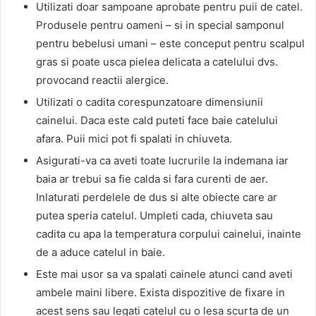
Utilizati doar sampoane aprobate pentru puii de catel.
Produsele pentru oameni – si in special samponul
pentru bebelusi umani – este conceput pentru scalpul
gras si poate usca pielea delicata a catelului dvs.
provocand reactii alergice.
Utilizati o cadita corespunzatoare dimensiunii
cainelui. Daca este cald puteti face baie catelului
afara. Puii mici pot fi spalati in chiuveta.
Asigurati-va ca aveti toate lucrurile la indemana iar
baia ar trebui sa fie calda si fara curenti de aer.
Inlaturati perdelele de dus si alte obiecte care ar
putea speria catelul. Umpleti cada, chiuveta sau
cadita cu apa la temperatura corpului cainelui, inainte
de a aduce catelul in baie.
Este mai usor sa va spalati cainele atunci cand aveti
ambele maini libere. Exista dispozitive de fixare in
acest sens sau legati catelul cu o lesa scurta de un