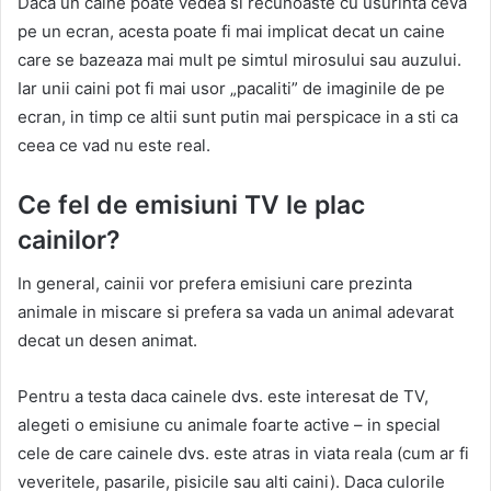
Daca un caine poate vedea si recunoaste cu usurinta ceva
pe un ecran, acesta poate fi mai implicat decat un caine
care se bazeaza mai mult pe simtul mirosului sau auzului.
Iar unii caini pot fi mai usor „pacaliti” de imaginile de pe
ecran, in timp ce altii sunt putin mai perspicace in a sti ca
ceea ce vad nu este real.
Ce fel de emisiuni TV le plac
cainilor?
In general, cainii vor prefera emisiuni care prezinta
animale in miscare si prefera sa vada un animal adevarat
decat un desen animat.
Pentru a testa daca cainele dvs. este interesat de TV,
alegeti o emisiune cu animale foarte active – in special
cele de care cainele dvs. este atras in viata reala (cum ar fi
veveritele, pasarile, pisicile sau alti caini). Daca culorile