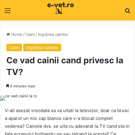
Menu
C
Home
/
Caini
/
Ingrijirea cainilor
Caini
Ingrijirea cainilor
Ce vad cainii cand privesc la
TV?
4 minutes read
V-ati asezat vreodata sa va uitati la televizor, doar ca brusc
a aparut un mic cap blanos care v-a blocat complet
vederea? Cainele dvs. se uita cu adevarat la TV cand sta in
fata ecranului holbandu-se sau latrand la acesta? Ce