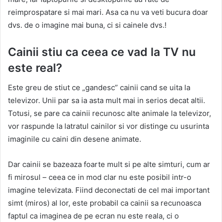
reimprospatare si mai mari. Asa ca nu va veti bucura doar
dvs. de o imagine mai buna, ci si cainele dvs.!
Cainii stiu ca ceea ce vad la TV nu
este real?
Este greu de stiut ce „gandesc” cainii cand se uita la
televizor. Unii par sa ia asta mult mai in serios decat altii.
Totusi, se pare ca cainii recunosc alte animale la televizor,
vor raspunde la latratul cainilor si vor distinge cu usurinta
imaginile cu caini din desene animate.
Dar cainii se bazeaza foarte mult si pe alte simturi, cum ar
fi mirosul – ceea ce in mod clar nu este posibil intr-o
imagine televizata. Fiind deconectati de cel mai important
simt (miros) al lor, este probabil ca cainii sa recunoasca
faptul ca imaginea de pe ecran nu este reala, ci o