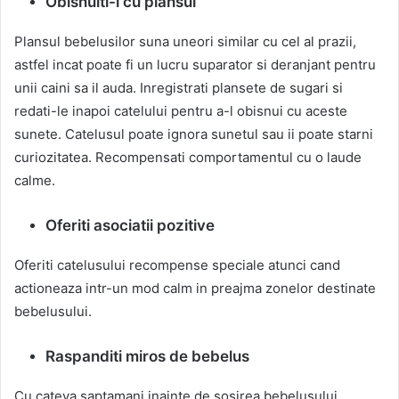
Obisnuiti-l cu plansul
Plansul bebelusilor suna uneori similar cu cel al prazii,
astfel incat poate fi un lucru suparator si deranjant pentru
unii caini sa il auda. Inregistrati plansete de sugari si
redati-le inapoi catelului pentru a-l obisnui cu aceste
sunete. Catelusul poate ignora sunetul sau ii poate starni
curiozitatea. Recompensati comportamentul cu o laude
calme.
Oferiti asociatii pozitive
Oferiti catelusului recompense speciale atunci cand
actioneaza intr-un mod calm in preajma zonelor destinate
bebelusului.
Raspanditi miros de bebelus
Cu cateva saptamani inainte de sosirea bebelusului,