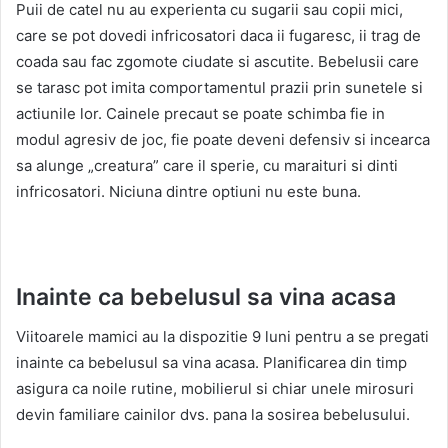
Puii de catel nu au experienta cu sugarii sau copii mici,
care se pot dovedi infricosatori daca ii fugaresc, ii trag de
coada sau fac zgomote ciudate si ascutite. Bebelusii care
se tarasc pot imita comportamentul prazii prin sunetele si
actiunile lor. Cainele precaut se poate schimba fie in
modul agresiv de joc, fie poate deveni defensiv si incearca
sa alunge „creatura” care il sperie, cu maraituri si dinti
infricosatori. Niciuna dintre optiuni nu este buna.
Inainte ca bebelusul sa vina acasa
Viitoarele mamici au la dispozitie 9 luni pentru a se pregati
inainte ca bebelusul sa vina acasa. Planificarea din timp
asigura ca noile rutine, mobilierul si chiar unele mirosuri
devin familiare cainilor dvs. pana la sosirea bebelusului.