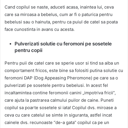
Cand copilul se naste, aduceti acasa, inaintea lui, ceva
care sa miroasa a bebelus, cum ar fi o paturica pentru
bebelusi sau o hainuta, pentru ca puiul de catel sa poata
face cunostinta in avans cu acesta.
Pulverizati solutie cu feromoni pe sosetele
pentru copii
Pentru puii de catel care se sperie usor si tind sa aiba un
comportament fricos, este bine sa folositi putina solutie cu
feromoni DAP (Dog Appeasing Pheromone) pe care sa o
pulverizati pe sosetele pentru bebelusi. In acest fel
incaltamintea contine feromonii canini „impotriva fricii”,
care ajuta la pastrarea calmului puilor de caine. Puneti
copilul sa poarte sosetele si iata! Copilul dvs. miroase a
ceva cu care catelul se simte in siguranta, astfel incat
cainele dvs. recunoaste “de-a gata” copilul ca pe un