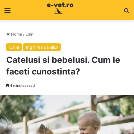
Menu
C
Home
/
Caini
Caini
Ingrijirea cainilor
Catelusi si bebelusi. Cum le
faceti cunostinta?
4 minutes read