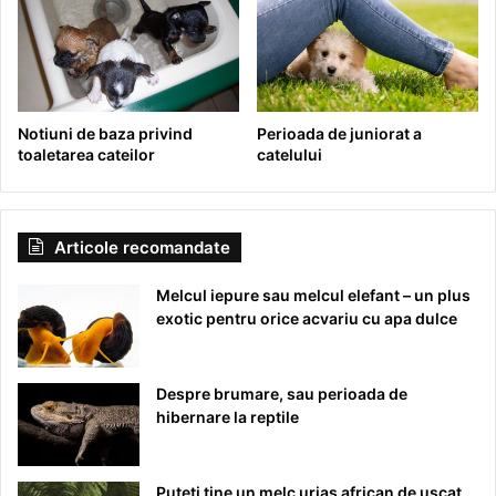
Notiuni de baza privind
Perioada de juniorat a
toaletarea cateilor
catelului
Articole recomandate
Melcul iepure sau melcul elefant – un plus
exotic pentru orice acvariu cu apa dulce
Despre brumare, sau perioada de
hibernare la reptile
Puteti tine un melc urias african de uscat