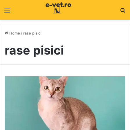
Menu
C
Home
/
rase pisici
rase pisici