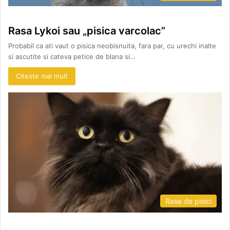
Rasa Lykoi sau „pisica varcolac”
Probabil ca ati vaut o pisica neobisnuita, fara par, cu urechi inalte
si ascutite si cateva petice de blana si…
Citeste mai mult
Rase de pisici