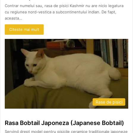
Contrar numelui sau, rasa de pisici Kashmir nu are nicio legatura
cu regiunea nord-vestica a subcontinentului indian. De fapt,
aceasta…
Citeste mai mult
Rase de pisici
Rasa Bobtail Japoneza (Japanese Bobtail)
Servind drept model pentru pisicile ceramice traditionale japoneze