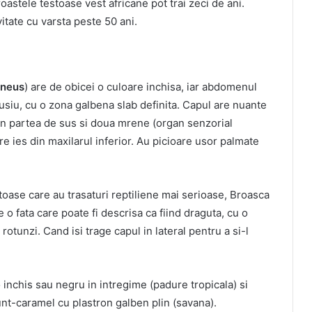
broastele testoase vest africane pot trai zeci de ani.
itate cu varsta peste 50 ani.
aneus
) are de obicei o culoare inchisa, iar abdomenul
usiu, cu o zona galbena slab definita. Capul are nuante
in partea de sus si doua mrene (organ senzorial
e ies din maxilarul inferior. Au picioare usor palmate
oase care au trasaturi reptiliene mai serioase, Broasca
re o fata care poate fi descrisa ca fiind draguta, cu o
rotunzi. Cand isi trage capul in lateral pentru a si-l
 inchis sau negru in intregime (padure tropicala) si
unt-caramel cu plastron galben plin (savana).