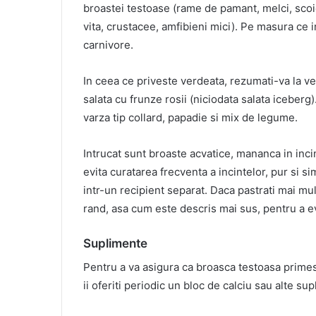
broastei testoase (rame de pamant, melci, scoici
vita, crustacee, amfibieni mici). Pe masura ce 
carnivore.
In ceea ce priveste verdeata, rezumati-va la ver
salata cu frunze rosii (niciodata salata iceber
varza tip collard, papadie si mix de legume.
Intrucat sunt broaste acvatice, mananca in inci
evita curatarea frecventa a incintelor, pur si s
intr-un recipient separat. Daca pastrati mai m
rand, asa cum este descris mai sus, pentru a ev
Suplimente
Pentru a va asigura ca broasca testoasa primest
ii oferiti periodic un bloc de calciu sau alte s