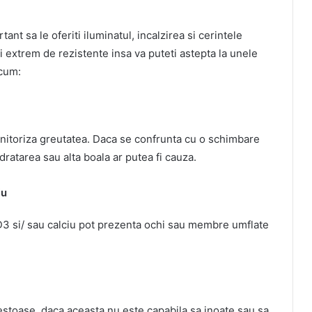
ant sa le oferiti iluminatul, incalzirea si cerintele
i extrem de rezistente insa va puteti astepta la unele
ecum:
onitoriza greutatea. Daca se confrunta cu o schimbare
dratarea sau alta boala ar putea fi cauza.
iu
D3 si/ sau calciu pot prezenta ochi sau membre umflate
testoase, daca aceasta nu este capabila sa inoate sau sa