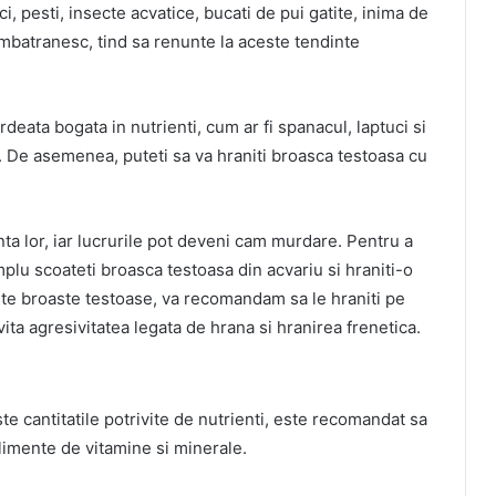
, pesti, insecte acvatice, bucati de pui gatite, inima de
imbatranesc, tind sa renunte la aceste tendinte
deata bogata in nutrienti, cum ar fi spanacul, laptuci si
g). De asemenea, puteti sa va hraniti broasca testoasa cu
nta lor, iar lucrurile pot deveni cam murdare. Pentru a
implu scoateti broasca testoasa din acvariu si hraniti-o
ulte broaste testoase, va recomandam sa le hraniti pe
ita agresivitatea legata de hrana si hranirea frenetica.
e cantitatile potrivite de nutrienti, este recomandat sa
uplimente de vitamine si minerale.