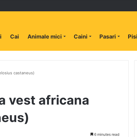
i
Cai
Animale mici
Caini
Pasari
Pis
elosius castaneus)
a vest africana
neus)
6 minutes read