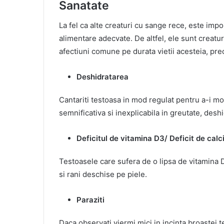
Sanatate
La fel ca alte creaturi cu sange rece, este import
alimentare adecvate. De altfel, ele sunt creatur
afectiuni comune pe durata vietii acesteia, pr
Deshidratarea
Cantariti testoasa in mod regulat pentru a-i m
semnificativa si inexplicabila in greutate, deshi
Deficitul de vitamina D3/ Deficit de calc
Testoasele care sufera de o lipsa de vitamina 
si rani deschise pe piele.
Paraziti
Daca observati viermi mici in incinta broastei 