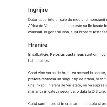
Ingrijire
Datorita cerintelor sale de mediu, dimensiunii m
Africa de Vest, cel mai bine este sa fie lasate i
avansati. In general insa, sunt broaste testoase
Hranire
In salbaticie,
Pelosius castaneus
sunt omnivore
habitatul lor.
Cand vine vorba de hranirea acestei broscute, v
prefera testoasa un singur tip de hrana, hranit
unei fixatii. In afara de varietate, nu va supraal
mananca in cateva secunde, o data la 2-3 zile.
Cand sunt tinere si in crestere, insectele si pro