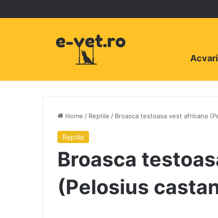
Acvari
Home
/
Reptile
/
Broasca testoasa vest africana (P
Reptile
Broasca testoas
(Pelosius casta