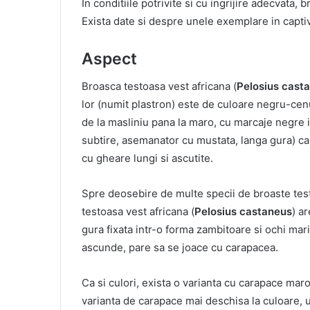
In conditiile potrivite si cu ingrijire adecvata, 
Exista date si despre unele exemplare in captiv
Aspect
Broasca testoasa vest africana (
Pelosius cast
lor (numit plastron) este de culoare negru-cen
de la masliniu pana la maro, cu marcaje negre 
subtire, asemanator cu mustata, langa gura) car
cu gheare lungi si ascutite.
Spre deosebire de multe specii de broaste test
testoasa vest africana (
Pelosius castaneus
) a
gura fixata intr-o forma zambitoare si ochi mari 
ascunde, pare sa se joace cu carapacea.
Ca si culori, exista o varianta cu carapace maro
varianta de carapace mai deschisa la culoare, 