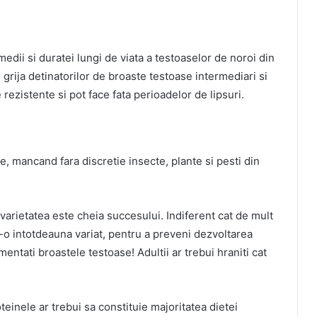
edii si duratei lungi de viata a testoaselor de noroi din
n grija detinatorilor de broaste testoase intermediari si
 rezistente si pot face fata perioadelor de lipsuri.
, mancand fara discretie insecte, plante si pesti din
arietatea este cheia succesului. Indiferent cat de mult
i-o intotdeauna variat, pentru a preveni dezvoltarea
imentati broastele testoase! Adultii ar trebui hraniti cat
teinele ar trebui sa constituie majoritatea dietei