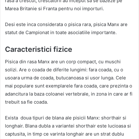
rasa a crescut, crescatorii au inceput sa se bazeze pe
Marea Britanie si Franta pentru noi importuri.
Desi este inca considerata o pisica rara, pisica Manx are
statut de Campionat in toate asociatiile importante.
Caracteristici fizice
Pisica din rasa Manx are un corp compact, cu muschi
solizi. Are o coada de diferite lungimi: fara coada, cu o
usoara urma de coada, butucanoasa si usor lunga. Cele
mai populare sunt exemplarele fara coada, care prezinta o
adancitura la baza coloanei vertebrale, in zona in care ar fi
trebuit sa fie coada.
Exista doua tipuri de blana ale pisicii Manx: shorthair si
longhair. Blana dubla a variantei shorthair este lucioasa si
captusita, in timp ce varinta longhair are un strat dublu