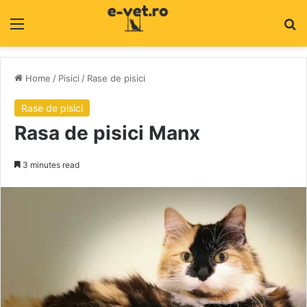
Menu
C
Home
/
Pisici
/
Rase de pisici
Rase de pisici
Rasa de pisici Manx
3 minutes read