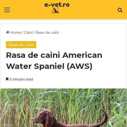
Menu
C
Home
/
Caini
/
Rase de caini
Rase de caini
Rasa de caini American
Water Spaniel (AWS)
3 minutes read