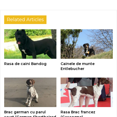
Related Articles
Rasa de caini Bandog
Cainele de munte
Entlebucher
Brac german cu parul
Rasa Brac francez
scurt (German Shorthaired
(Gascogne)