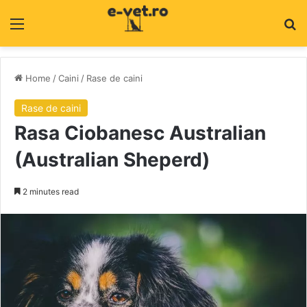
Menu
C
Home
/
Caini
/
Rase de caini
Rase de caini
Rasa Ciobanesc Australian
(Australian Sheperd)
2 minutes read