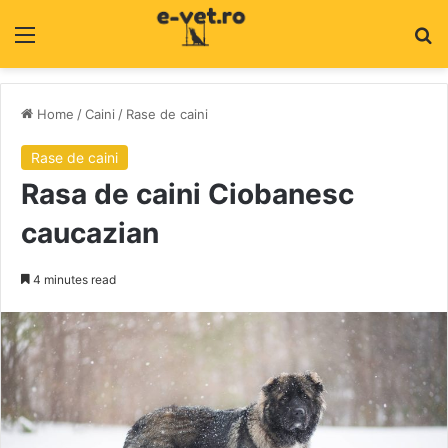
Menu
C
Home
/
Caini
/
Rase de caini
Rase de caini
Rasa de caini Ciobanesc
caucazian
4 minutes read