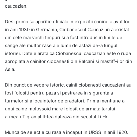
caucazian.
Desi prima sa aparitie oficiala in expozitii canine a avut loc
in anii 1930 in Germania, Ciobanescul Caucazian a existat
din cele mai vechi timpuri si a fost introdus in liniile de
sange ale multor rase ale lumii de astazi de-a lungul
istoriei. Datele arata ca Ciobanescul caucazian este o ruda
apropiata a cainilor ciobanesti din Balcani si mastiff-ilor din
Asia.
Din punct de vedere istoric, cainii ciobanesti caucazieni au
fost folositi pentru paza si pastrarea in siguranta a
turmelor si a locuintelor de pradatori. Prima mentiune a
unui caine molossoid mare folosit de armata tarului
armean Tigran al II-lea dateaza din secolul I i.Hr.
Munca de selectie cu rasa a inceput in URSS in anii 1920.