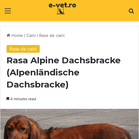
Menu
C
Home
/
Caini
/
Rase de caini
Rase de caini
Rasa Alpine Dachsbracke
(Alpenländische
Dachsbracke)
4 minutes read