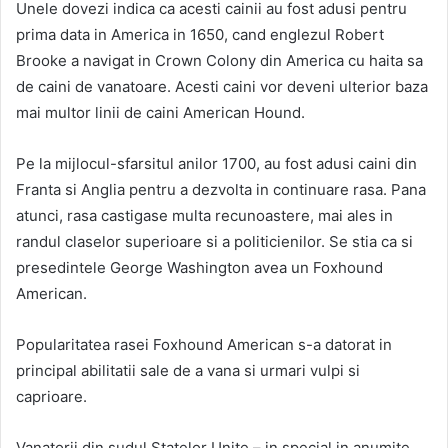
Unele dovezi indica ca acesti cainii au fost adusi pentru
prima data in America in 1650, cand englezul Robert
Brooke a navigat in Crown Colony din America cu haita sa
de caini de vanatoare. Acesti caini vor deveni ulterior baza
mai multor linii de caini American Hound.
Pe la mijlocul-sfarsitul anilor 1700, au fost adusi caini din
Franta si Anglia pentru a dezvolta in continuare rasa. Pana
atunci, rasa castigase multa recunoastere, mai ales in
randul claselor superioare si a politicienilor. Se stia ca si
presedintele George Washington avea un Foxhound
American.
Popularitatea rasei Foxhound American s-a datorat in
principal abilitatii sale de a vana si urmari vulpi si
caprioare.
Vanatorii din sudul Statelor Unite – in special in anumite