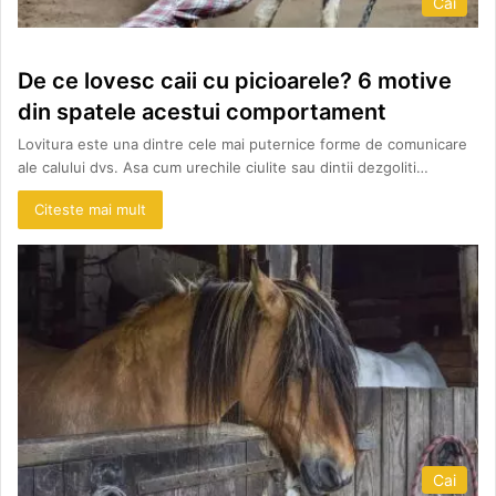
Cai
De ce lovesc caii cu picioarele? 6 motive
din spatele acestui comportament
Lovitura este una dintre cele mai puternice forme de comunicare
ale calului dvs. Asa cum urechile ciulite sau dintii dezgoliti…
Citeste mai mult
Cai