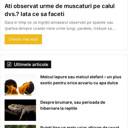
Ati observat urme de muscaturi pe calul
dvs.? Iata ce sa faceti
Daca in timp ce va ingrijiti armasarul observati pe spatele sau
(partea dinspre coada) niste urme lungi, paralele, trebuie sa…
Citeste mai mult
Ultimele articole
Melcul iepure sau melcul elefant – un plus
exotic pentru orice acvariu cu apa dulce
Despre brumare, sau perioada de
hibernare la reptile
Puteti tine un melc urias african de uscat