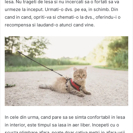
lesa. Nu trageti de lesa si nu incercati sa o fortati sa va
urmeze la inceput. Urmati-o dvs. pe ea, in schimb. Din
cand in cand, opriti-va si chemati-o la dvs., oferindu-i o
recompensa si laudand-o atunci cand vine.
In cele din urma, cand pare sa se simta confortabil in lesa
in interior, este timpul sa iasa in aer liber. Incepeti cu o
scurta plimbare afara, poate doar cativa metri in afara usii,