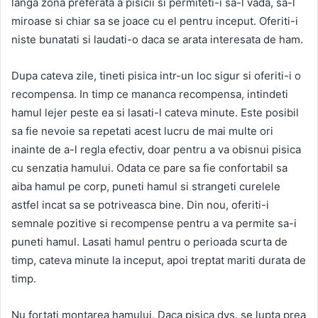
langa zona preferata a pisicii si permiteti-i sa-l vada, sa-l
miroase si chiar sa se joace cu el pentru inceput. Oferiti-i
niste bunatati si laudati-o daca se arata interesata de ham.
Dupa cateva zile, tineti pisica intr-un loc sigur si oferiti-i o
recompensa. In timp ce mananca recompensa, intindeti
hamul lejer peste ea si lasati-l cateva minute. Este posibil
sa fie nevoie sa repetati acest lucru de mai multe ori
inainte de a-l regla efectiv, doar pentru a va obisnui pisica
cu senzatia hamului. Odata ce pare sa fie confortabil sa
aiba hamul pe corp, puneti hamul si strangeti curelele
astfel incat sa se potriveasca bine. Din nou, oferiti-i
semnale pozitive si recompense pentru a va permite sa-i
puneti hamul. Lasati hamul pentru o perioada scurta de
timp, cateva minute la inceput, apoi treptat mariti durata de
timp.
Nu fortati montarea hamului. Daca pisica dvs. se lupta prea