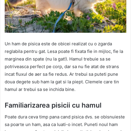
Un ham de pisica este de obicei realizat cu o zgarda
reglabila pentru gat. Lesa poate fi fixata fie in mijloc, fie la
marginea din spate (nu la gat!). Hamul trebuie sa se
potriveasca perfect pe corp, dar sa nu fie atat de strans
incat fluxul de aer sa fie redus. Ar trebui sa puteti pune
doua degete sub ham la gat si la piept. Clemele care tin
hamul ar trebui sa se inchida bine.
Familiarizarea pisicii cu hamul
Poate dura ceva timp pana cand pisica dvs. se obisnuieste
sa poarte un ham, asa ca luati-o incet. Puneti noul ham