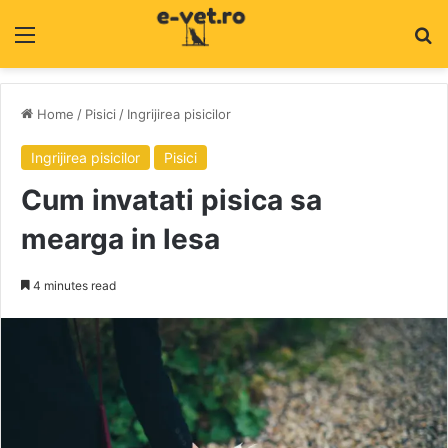
Menu
C
Home
/
Pisici
/
Ingrijirea pisicilor
Ingrijirea pisicilor
Pisici
Cum invatati pisica sa
mearga in lesa
4 minutes read