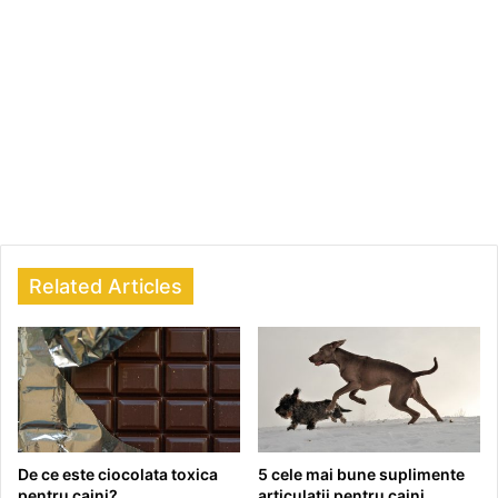
Related Articles
De ce este ciocolata toxica
5 cele mai bune suplimente
pentru caini?
articulatii pentru caini