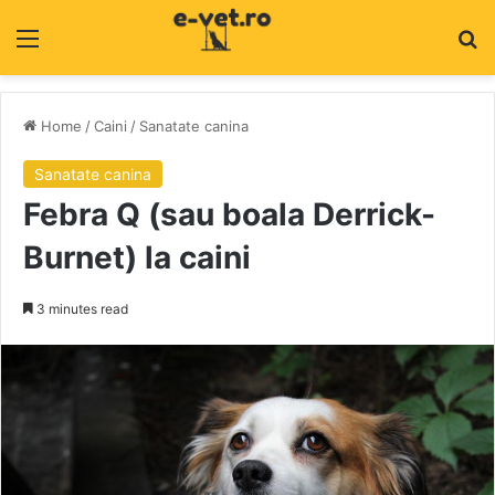
Menu
C
Home
/
Caini
/
Sanatate canina
Sanatate canina
Febra Q (sau boala Derrick-
Burnet) la caini
3 minutes read