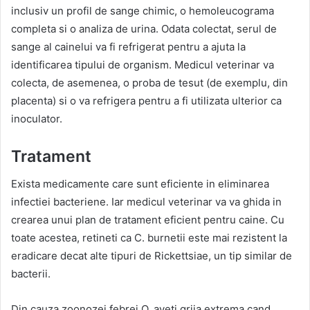
inclusiv un profil de sange chimic, o hemoleucograma
completa si o analiza de urina. Odata colectat, serul de
sange al cainelui va fi refrigerat pentru a ajuta la
identificarea tipului de organism. Medicul veterinar va
colecta, de asemenea, o proba de tesut (de exemplu, din
placenta) si o va refrigera pentru a fi utilizata ulterior ca
inoculator.
Tratament
Exista medicamente care sunt eficiente in eliminarea
infectiei bacteriene. Iar medicul veterinar va va ghida in
crearea unui plan de tratament eficient pentru caine. Cu
toate acestea, retineti ca C. burnetii este mai rezistent la
eradicare decat alte tipuri de Rickettsiae, un tip similar de
bacterii.
Din cauza zoonozei febrei Q, aveti grija extrema cand