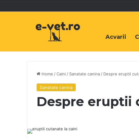
Acvarii
C
Home
/
Caini
/
Sanatate canina
/
Despre eruptii cut
Sanatate canina
Despre eruptii 