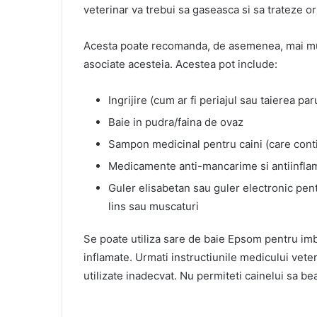
veterinar va trebui sa gaseasca si sa trateze o
Acesta poate recomanda, de asemenea, mai mul
asociate acesteia. Acestea pot include:
Ingrijire (cum ar fi periajul sau taierea par
Baie in pudra/faina de ovaz
Sampon medicinal pentru caini (care conti
Medicamente anti-mancarime si antiinfla
Guler elisabetan sau guler electronic pentr
lins sau muscaturi
Se poate utiliza sare de baie Epsom pentru imb
inflamate. Urmati instructiunile medicului vete
utilizate inadecvat. Nu permiteti cainelui sa bea