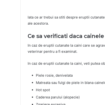
Iata ce ar trebui sa stiti despre eruptii cutanate
ale acestora.
Ce sa verificati daca cainel
In caz de eruptii cutanate la caini care se agr
veterinar pentru a fi examinat.
In caz de eruptii cutanate la caini, veti putea o
Piele rosie, denivelata
Matreata sau fulgi de piele in blana cainel
Hot spot
Caderea parului (alopecie)
Zgariere excesiva