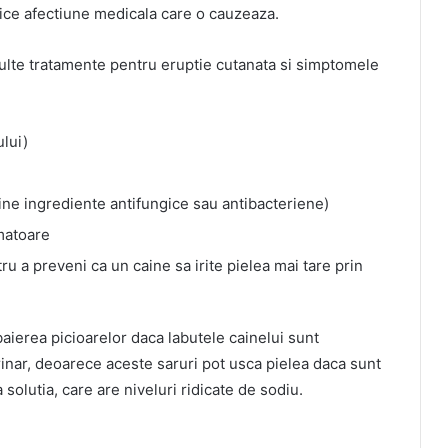
rice afectiune medicala care o cauzeaza.
te tratamente pentru eruptie cutanata si simptomele
ului)
ne ingrediente antifungice sau antibacteriene)
matoare
u a preveni ca un caine sa irite pielea mai tare prin
aierea picioarelor daca labutele cainelui sunt
rinar, deoarece aceste saruri pot usca pielea daca sunt
 solutia, care are niveluri ridicate de sodiu.