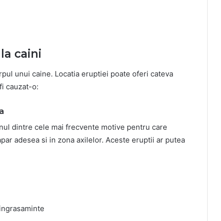
la caini
ul unui caine. Locatia eruptiei poate oferi cateva
fi cauzat-o:
a
 unul dintre cele mai frecvente motive pentru care
e apar adesea si in zona axilelor. Aceste eruptii ar putea
 ingrasaminte