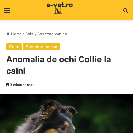
Menu
C
Home
/
Caini
/
Sanatate canina
Caini
Sanatate canina
Anomalia de ochi Collie la
caini
3 minutes read