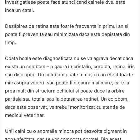
investigatiese poate face atunci cand cainele dvs. este
inca un catel.
Dezlipirea de retina este foarte frecventa in primul an si
poate fi prevenita sau minimizata daca este depistata din
timp.
Odata boala este diagnosticata nu se va agrava decat daca
exista un colobom – o gaura in cristalin, coroida, retina, iris
sau disc optic. Un colobom poate fi mic, cu un efect foarte
mic asupra vederii sau poate fi o gaura mai mare, care ia
prea mult din structura ochiului si poate duce la orbire
partiala sau totala sau la detasarea retinei. Un colobom,
daca este observat, va trebui monitorizat cu atentie de
medicul veterinar.
Unii caini cu o anomalie minora pot dezvolta pigment in
zona afectata dar se vor comporta normal. Din acest