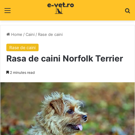
Menu
C
Home
/
Caini
/
Rase de caini
Rase de caini
Rasa de caini Norfolk Terrier
2 minutes read