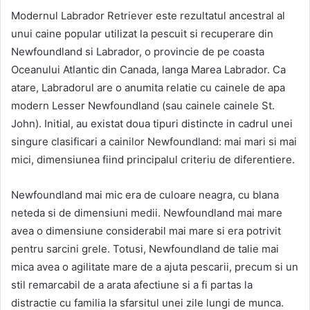
Modernul Labrador Retriever este rezultatul ancestral al
unui caine popular utilizat la pescuit si recuperare din
Newfoundland si Labrador, o provincie de pe coasta
Oceanului Atlantic din Canada, langa Marea Labrador. Ca
atare, Labradorul are o anumita relatie cu cainele de apa
modern Lesser Newfoundland (sau cainele cainele St.
John). Initial, au existat doua tipuri distincte in cadrul unei
singure clasificari a cainilor Newfoundland: mai mari si mai
mici, dimensiunea fiind principalul criteriu de diferentiere.
Newfoundland mai mic era de culoare neagra, cu blana
neteda si de dimensiuni medii. Newfoundland mai mare
avea o dimensiune considerabil mai mare si era potrivit
pentru sarcini grele. Totusi, Newfoundland de talie mai
mica avea o agilitate mare de a ajuta pescarii, precum si un
stil remarcabil de a arata afectiune si a fi partas la
distractie cu familia la sfarsitul unei zile lungi de munca.