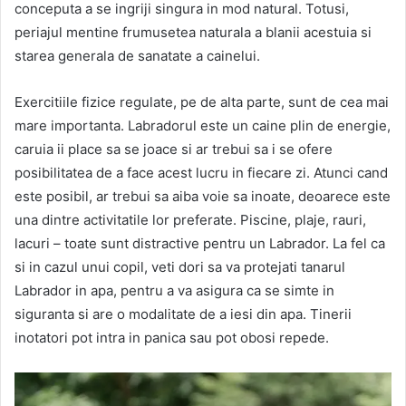
conceputa a se ingriji singura in mod natural. Totusi,
periajul mentine frumusetea naturala a blanii acestuia si
starea generala de sanatate a cainelui.
Exercitiile fizice regulate, pe de alta parte, sunt de cea mai
mare importanta. Labradorul este un caine plin de energie,
caruia ii place sa se joace si ar trebui sa i se ofere
posibilitatea de a face acest lucru in fiecare zi. Atunci cand
este posibil, ar trebui sa aiba voie sa inoate, deoarece este
una dintre activitatile lor preferate. Piscine, plaje, rauri,
lacuri – toate sunt distractive pentru un Labrador. La fel ca
si in cazul unui copil, veti dori sa va protejati tanarul
Labrador in apa, pentru a va asigura ca se simte in
siguranta si are o modalitate de a iesi din apa. Tinerii
inotatori pot intra in panica sau pot obosi repede.