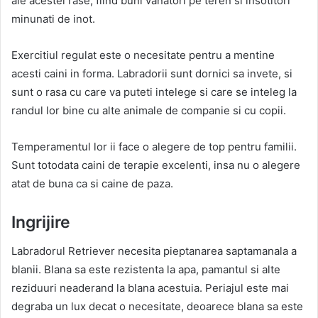
ale acestei rase, fiind buni vanatori pe teren si insotitori
minunati de inot.
Exercitiul regulat este o necesitate pentru a mentine
acesti caini in forma. Labradorii sunt dornici sa invete, si
sunt o rasa cu care va puteti intelege si care se inteleg la
randul lor bine cu alte animale de companie si cu copii.
Temperamentul lor ii face o alegere de top pentru familii.
Sunt totodata caini de terapie excelenti, insa nu o alegere
atat de buna ca si caine de paza.
Ingrijire
Labradorul Retriever necesita pieptanarea saptamanala a
blanii. Blana sa este rezistenta la apa, pamantul si alte
reziduuri neaderand la blana acestuia. Periajul este mai
degraba un lux decat o necesitate, deoarece blana sa este