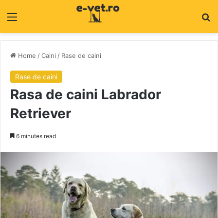
Menu
C
Home
/
Caini
/
Rase de caini
Rase de caini
Rasa de caini Labrador
Retriever
6 minutes read