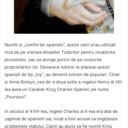
Numiti si „comforter spaniels”, acesti caini erau utilizati
inca de pe vremea dinastiei Tudorilor pentru incalzirea
picioarelor, sau sa alunge puricii de pe corpurile
proprietarilor lor. Deoarece tuturor le placeau acesti
spanieli de tip „toy”, au devenit extrem de populari. Chiar
si Anne Boleyn, cea de-a doua sotie a regelui Henry al VIII-
lea avea un Cavalier King Charles Spaniel, pe nume
„Pourquoi”.
In secolul al XVIII-lea, regele Charles al II-lea era atat de
captivat de spanielii sai, incat a fost acuzat ca neglijeaza
problemele statului. Cainii au ajuns sa fie numiti King