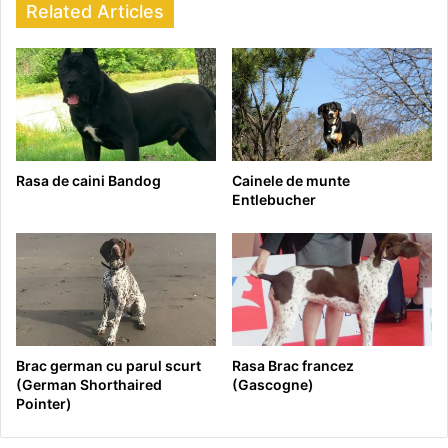
Related Articles
Rasa de caini Bandog
Cainele de munte
Entlebucher
Brac german cu parul scurt
Rasa Brac francez
(German Shorthaired
(Gascogne)
Pointer)