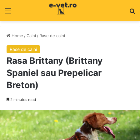
Menu
C
Home
/
Caini
/
Rase de caini
Rase de caini
Rasa Brittany (Brittany
Spaniel sau Prepelicar
Breton)
2 minutes read