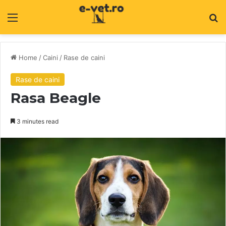
Menu
C
Home
/
Caini
/
Rase de caini
Rase de caini
Rasa Beagle
3 minutes read