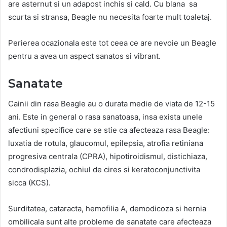
are asternut si un adapost inchis si cald.
Cu blana sa
scurta si stransa, Beagle nu necesita foarte mult toaletaj.
Perierea ocazionala este tot ceea ce are nevoie un Beagle
pentru a avea un aspect sanatos si vibrant.
Sanatate
Cainii din rasa Beagle au o durata medie de viata de 12-15
ani. Este in general o rasa sanatoasa, insa exista unele
afectiuni specifice care
se stie ca afecteaza rasa Beagle:
luxatia de rotula, glaucomul, epilepsia,
atrofia retiniana
progresiva centrala
(CPRA), hipotiroidismul, distichiaza,
condrodisplazia, ochiul de cires si keratoconjunctivita
sicca (KCS).
Surditatea, cataracta, hemofilia A, demodicoza si hernia
ombilicala sunt alte probleme de sanatate care afecteaza