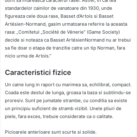
dorit sa intareasca caracterul rasei. Astfel, in cartea
standardelor cainilor de vanatoare din 1930, unde
figureaza cele doua rase, Basset d’Artois si Basset
Artésien-Normand, gasim urmatoarea referire la aceasta
rasa: „Comitetul „Société de Vénerie” (Game Society)
decide si noteaza ca Basset ArtésienNormand nu ar trebui
sa fie doar o etapa de tranzitie catre un tip Norman, fara
nicio urma de Artois.”
Caracteristici fizice
Un caine lung in raport cu marimea sa, echilibrat, compact.
Coada este destul de lunga, groasa la baza si subtiindu-se
proresiv. Sunt pe jumatate strambe, cu conditia sa existe
un principiu suficient de stramb vizibil. Unele pliuri de
piele, fara exces, trebuie considerate ca o calitate.
Picioarele anterioare sunt scurte si solide.