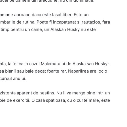
obicei pe oameni din afectiune, nu din dominatie.
ramane aproape daca este lasat liber. Este un
mbarile de rutina. Poate fi incapatanat si rautacios, fara
t timp pentru un caine, un Alaskan Husky nu este
ta, la fel ca in cazul Malamutului de Alaska sau Husky-
ea blanii sau baie decat foarte rar. Naparlirea are loc o
cursul anului.
istenta aparent de nestins. Nu ii va merge bine intr-un
ie de exercitii. O casa spatioasa, cu o curte mare, este