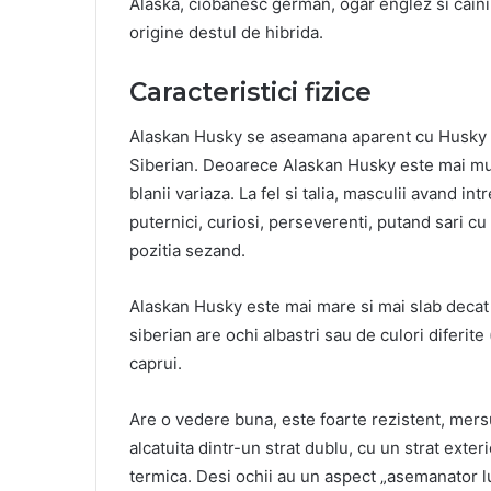
Alaska, ciobanesc german, ogar englez si caini
origine destul de hibrida.
Caracteristici fizice
Alaskan Husky se aseamana aparent cu Husky
Siberian. Deoarece Alaskan Husky este mai mult
blanii variaza. La fel si talia, masculii avand i
puternici, curiosi, perseverenti, putand sari cu
pozitia sezand.
Alaskan Husky este mai mare si mai slab decat 
siberian are ochi albastri sau de culori diferit
caprui.
Are o vedere buna, este foarte rezistent, mersul
alcatuita dintr-un strat dublu, cu un strat exte
termica. Desi ochii au un aspect „asemanator l