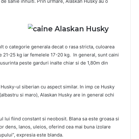
 de sanie innuiti. Prin urmare, Alaskan Husky au o
 o categorie generala decat o rasa stricta, culoarea
ntre 21-25 kg iar femelele 17-20 kg. In general, sunt caini
 usurinta peste garduri inalte chiar si de 1,80m din
Husky-ul siberian cu aspect similar. In imp ce Husky
e (albastru si maro), Alaskan Husky are in general ochi
 lui fiind constant si neobosit. Blana sa este groasa si
rior dens, lanos, uleios, oferind cea mai buna izolare
upului”, expresia este blanda.