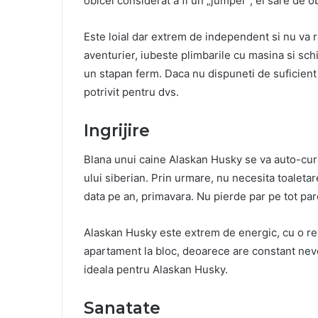
obicei considerat a fi un „jumper”, el sare de 
Este loial dar extrem de independent si nu va 
aventurier, iubeste plimbarile cu masina si schi
un stapan ferm. Daca nu dispuneti de suficien
potrivit pentru dvs.
Ingrijire
Blana unui caine Alaskan Husky se va auto-cura
ului siberian. Prin urmare, nu necesita toaletar
data pe an, primavara. Nu pierde par pe tot par
Alaskan Husky este extrem de energic, cu o rez
apartament la bloc, deoarece are constant nevo
ideala pentru Alaskan Husky.
Sanatate