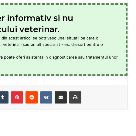
er informativ si nu
ului veterinar.
din acest articol se potrivesc unei situatii pe care o
veterinar (sau un alt specialist - ex. dresor) pentru o
va poate oferi asistenta in diagnosticarea sau tratamentul unor
Tumblr
Pinterest
Reddit
VKontakte
Share via Email
Print